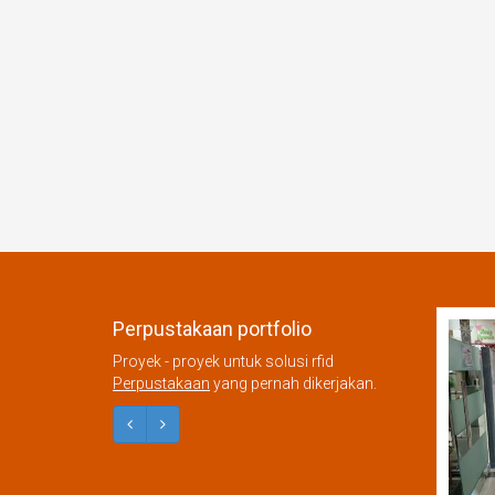
Perpustakaan portfolio
Proyek - proyek untuk solusi rfid
Perpustakaan
yang pernah dikerjakan.