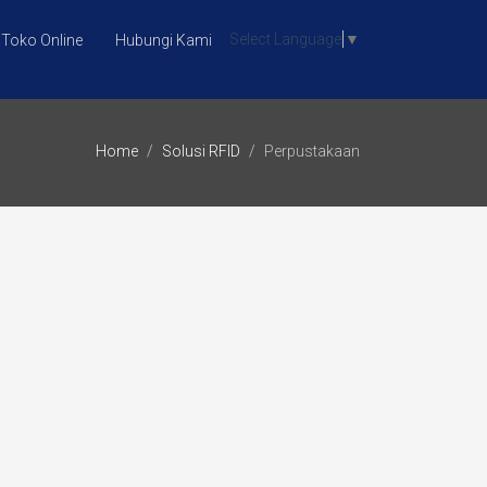
Select Language
▼
Toko Online
Hubungi Kami
Home
Solusi RFID
Perpustakaan