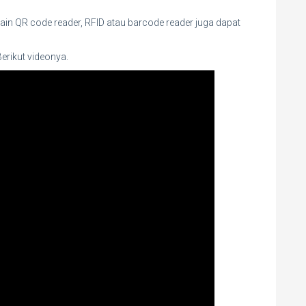
lain QR code reader, RFID atau barcode reader juga dapat
erikut videonya.