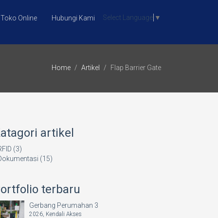
Select Language
▼
Toko Online
Hubungi Kami
Home
Artikel
Flap Barrier Gate
atagori artikel
RFID (3)
Dokumentasi (15)
ortfolio terbaru
Gerbang Perumahan 3
2026,
Kendali Akses