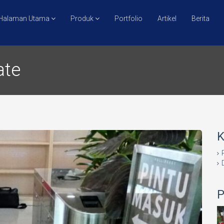
Halaman Utama
Produk
Portfolio
Artikel
Berita
ate
K
P